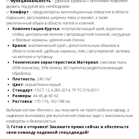
✅
Функциональность
– удобные карманы с молниями позволяют
держать под рукой все необходимое.
✅
Комфорт
– предусмотрены вентиляционные отверстия в области
подмышек, регулировка ширины пояса и манжет, а также
увеличенный объем в области локтей и коленей.
Комплектация:Куртка:
полуприлегающий крой, воротник-
стойка, центральная молния с ветрозащитной планкой, нагрудные
и боковые карманы, удлиненная спинка.
Брюки:
анатомический крой с дополнительным объемом в
области коленей, удобные карманы, пояс с регулировкой, застежка
на молнию и пуговицу.
Технические характеристики:Материал:
смесовая ткань
(65% полиэстер, 35% хлопок), ВО-пропитка (водоотталкивающая
обработка).
Плотность:
240 г/м².
Цвет:
серый/темно-серый.
Стандарт:
ГОСТ 12.4.280-2014, ТР ТС 019/2011.
Размеры:
44-46 до 60-62.
Ростовка:
170-176, 182-188 см.
Выбирая костюм «Финикс», вы получаете не просто рабочую одежду, а
надежную экипировку для выполнения сложных задач с максимальным
комфортом и безопасностью.
🚀
Готов к отправке! Закажите прямо сейчас и обеспечьте
свою команду надежной спецодеждой!