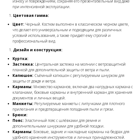
износу и повреждениям, сохраняя его презентабельный вид даже
при интенсивной эксплуатации.
Цветовая гамма:
Цвет:
Черный. Костюм выполнен в классическом черном цвете,
что делает его универсальным и подходящим для различных
условий использования, а также придаёт ему строгий и
профессиональный вид.
Дизайн и конструкция:
Куртка:
Застежка:
Центральная застежка на молнии с ветрозащитной
планкой для дополнительной защиты от ветра и пыли.
Капюшон:
Съёмный капюшон с регулируемым шнурком для
защиты от дождя и ветра.
Карманы:
Множество карманов, включая два нагрудных кармана с
клапанами, боковые карманы и внутренний карман для хранения
документов и личных вещей.
Манжеты:
Регулируемые манжеты с липучками для плотного
прилегания и предотвращения попадания пыли и грязи.
Брюки:
Пояс:
Эластичный пояс с шлёвками для ремня и
дополнительными шнурками для удобной посадки.
Карманы:
Боковые, задние и накладные карманы на бедрах для
удобного хранения инструментов и личных принадлежностей.