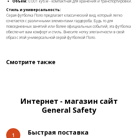
Объем:
0.001 куб.м - компактная для хранения и транспортировки.
Стиль и универсальность:
Серая футболка Поло предлагает классический вид, который легко
сочетается с различными элементами гардероба. Будь то для
повседневных занятий или более официальных событий, эта футболка
обеспечит вам комфорт и стиль. Внесите нотку элегантности в свой
образ с этой универсальной серой футболкой Поло.
Смотрите также
Интернет - магазин сайт
General Safety
Быстрая поставка