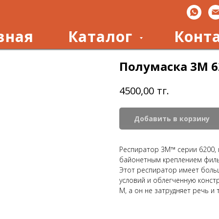
вная
Каталог
Конт
Полумаска 3М 6
тг.
4500,00
Добавить в корзину
Респиратор 3M™ серии 6200, 
байонетным креплением филь
Этот респиратор имеет боль
условий и облегченную конст
M, а он не затрудняет речь и