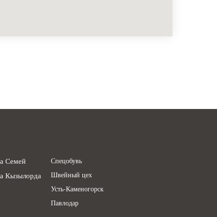
а Семей
Спецобувь
Швейный цех
а Кызылорда
Усть-Каменогорск
Павлодар