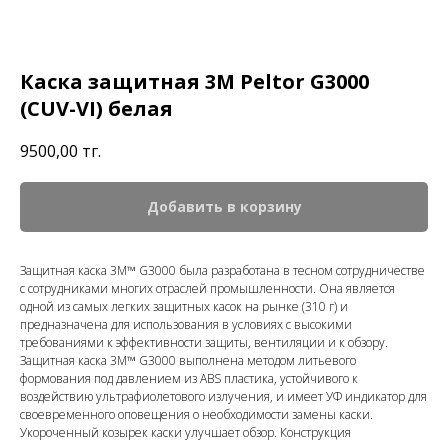
Каска защитная 3М Peltor G3000
(CUV-VI) белая
9500,00
тг.
Добавить в корзину
Защитная каска 3M™ G3000 была разработана в тесном сотрудничестве
с сотрудниками многих отраслей промышленности. Она является
одной из самых легких защитных касок на рынке (310 г) и
предназначена для использования в условиях с высокими
требованиями к эффективности защиты, вентиляции и к обзору.
Защитная каска 3M™ G3000 выполнена методом литьевого
формования под давлением из ABS пластика, устойчивого к
воздействию ультрафиолетового излучения, и имеет УФ индикатор для
своевременного оповещения о необходимости замены каски.
Укороченный козырек каски улучшает обзор. Конструкция