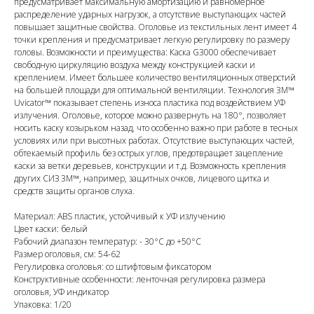
предусматривает максимальную амортизацию и равномерное
распределение ударных нагрузок, а отсутствие выступающих частей
повышает защитные свойства. Оголовье из текстильных лент имеет 4
точки крепления и предусматривает легкую регулировку по размеру
головы. Возможности и преимущества: Каска G3000 обеспечивает
свободную циркуляцию воздуха между конструкцией каски и
креплением. Имеет большее количество вентиляционных отверстий
на большей площади для оптимальной вентиляции. Технология 3M™
Uvicator™ показывает степень износа пластика под воздействием УФ
излучения. Оголовье, которое можно развернуть на 180°, позволяет
носить каску козырьком назад, что особенно важно при работе в тесных
условиях или при высотных работах. Отсутствие выступающих частей,
обтекаемый профиль без острых углов, предотвращает зацепление
каски за ветки деревьев, конструкции и т.д. Возможность крепления
других СИЗ 3М™, например, защитных очков, лицевого щитка и
средств защиты органов слуха.
Материал: ABS пластик, устойчивый к УФ излучению
Цвет каски: белый
Рабочий диапазон температур: - 30°С до +50°C
Размер оголовья, см: 54-62
Регулировка оголовья: со штифтовым фиксатором
Конструктивные особенности: ленточная регулировка размера
оголовья, УФ индикатор
Упаковка: 1/20