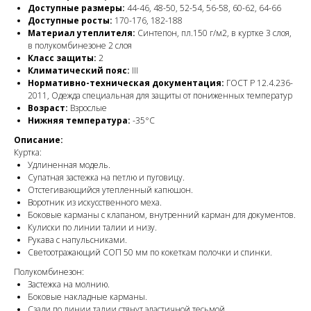
Доступные размеры:
44-46, 48-50, 52-54, 56-58, 60-62, 64-66
Доступные росты:
170-176, 182-188
Материал утеплителя:
Синтепон, пл.150 г/м2, в куртке 3 слоя,
в полукомбинезоне 2 слоя
Класс защиты:
2
Климатический пояс:
III
Нормативно-техническая документация:
ГОСТ Р 12.4.236-
2011, Одежда специальная для защиты от пониженных температур
Возраст:
Взрослые
Нижняя температура:
-35°C
Описание:
Куртка:
Удлиненная модель.
Супатная застежка на петлю и пуговицу.
Отстегивающийся утепленный капюшон.
Воротник из искусственного меха.
Боковые карманы с клапаном, внутренний карман для документов.
Кулиски по линии талии и низу.
Рукава с напульсниками.
Светоотражающий СОП 50 мм по кокеткам полочки и спинки.
Полукомбинезон:
Застежка на молнию.
Боковые накладные карманы.
Сзади по линии талии стянут эластичной тесьмой.